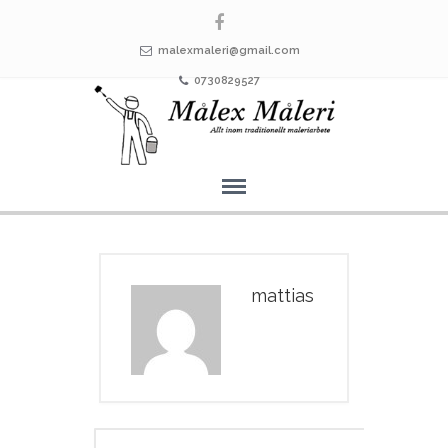
malexmaleri@gmail.com
0730829527
mattias