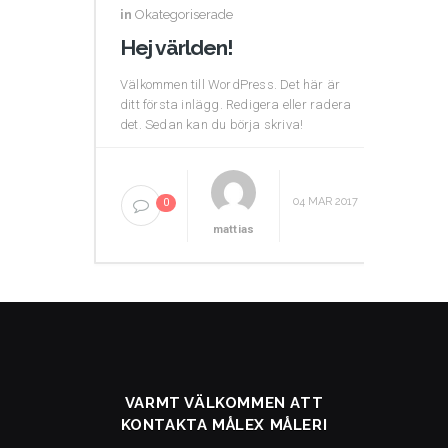
in
Okategoriserade
Hej världen!
Välkommen till WordPress. Det här är
ditt första inlägg. Redigera eller radera
det. Sedan kan du börja skriva!
04 MAR 2017
0
mattias
VARMT VÄLKOMMEN ATT
KONTAKTA MÅLEX MÅLERI